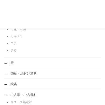
木ベラ
ポンス
成形小道具
カンナ
印花・木櫛
カキベラ
コテ
切る
筆
施釉・絵付け道具
絵具
中古窯・中古機材
リユース熱電対