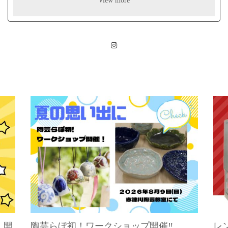
View more
、開
陶芸らぼ初！ワークショップ開催‼
レ