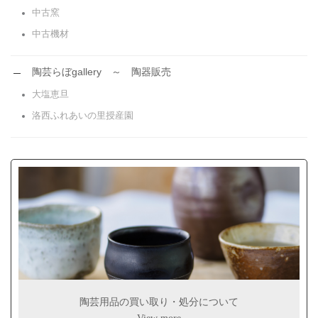
中古窯
中古機材
陶芸らぼgallery ～ 陶器販売
大塩恵旦
洛西ふれあいの里授産園
陶芸用品の買い取り・処分について