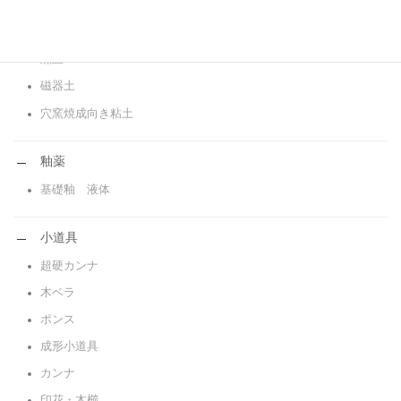
白土
赤土
黒土
磁器土
穴窯焼成向き粘土
釉薬
基礎釉 液体
小道具
超硬カンナ
木ベラ
ポンス
成形小道具
カンナ
印花・木櫛