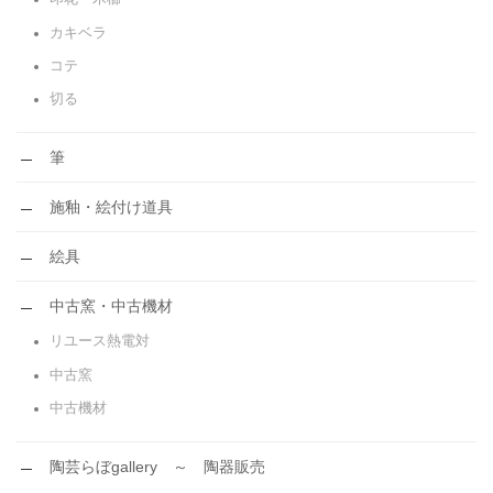
カキベラ
コテ
切る
筆
施釉・絵付け道具
絵具
中古窯・中古機材
リユース熱電対
中古窯
中古機材
陶芸らぼgallery ～ 陶器販売