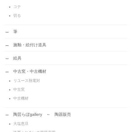
コテ
切る
筆
施釉・絵付け道具
絵具
中古窯・中古機材
リユース熱電対
中古窯
中古機材
陶芸らぼgallery ～ 陶器販売
大塩恵旦