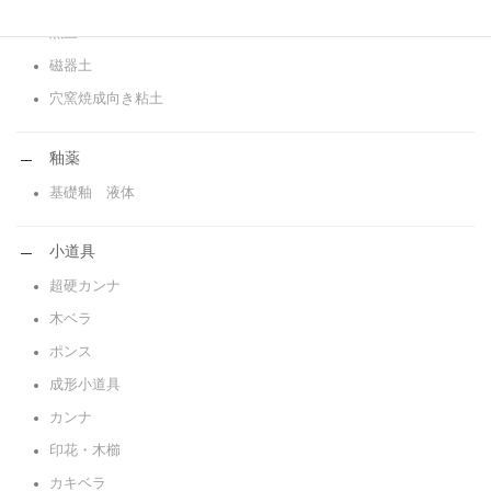
赤土
黒土
磁器土
穴窯焼成向き粘土
釉薬
基礎釉 液体
小道具
超硬カンナ
木ベラ
ポンス
成形小道具
カンナ
印花・木櫛
カキベラ