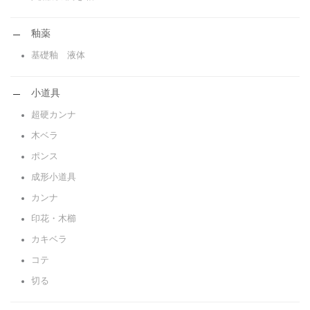
釉薬
基礎釉 液体
小道具
超硬カンナ
木ベラ
ポンス
成形小道具
カンナ
印花・木櫛
カキベラ
コテ
切る