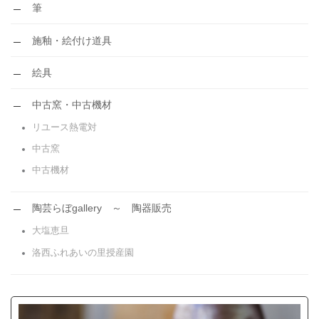
筆
施釉・絵付け道具
絵具
中古窯・中古機材
リユース熱電対
中古窯
中古機材
陶芸らぼgallery ～ 陶器販売
大塩恵旦
洛西ふれあいの里授産園