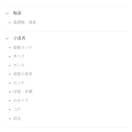
釉薬
基礎釉 液体
小道具
超硬カンナ
木ベラ
ポンス
成形小道具
カンナ
印花・木櫛
カキベラ
コテ
切る