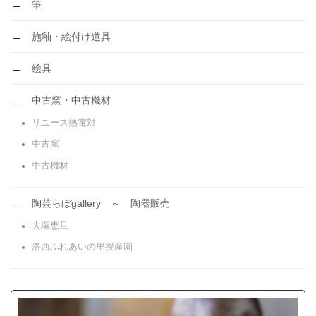
筆
施釉・絵付け道具
絵具
中古窯・中古機材
リユース熱電対
中古窯
中古機材
陶芸らぼgallery ～ 陶器販売
大塩恵旦
洛西ふれあいの里授産園