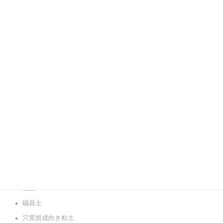
真空土練機
タタラ機
ポット
焼成関連用具
棚板
熱電対
温度計
粘土
白土
赤土
黒土
磁器土
穴窯焼成向き粘土