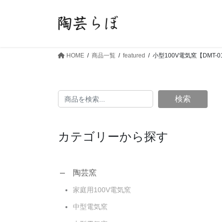
コ
ナ
ン
ビ
テ
ゲ
ン
ー
ツ
シ
HOME
商品一覧
featured
小型100V電気窯【DMT-0
へ
ョ
ス
ン
キ
に
検索
ッ
移
プ
動
カテゴリーから探す
陶芸窯
家庭用100V電気窯
中型電気窯