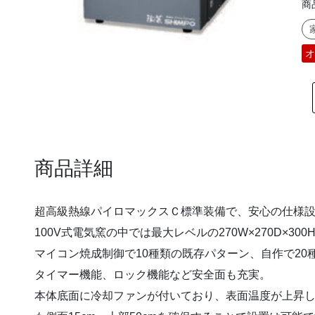
商
オ
超高級熱線パイロマックスＣ標準装備で、安心の仕様
100V式電気窯の中では最大レベルの270W×270D×3
マイコン焼成制御で10種類の既存パターン、自作で2
タイマー機能、ロック機能など安全面も充実。
本体底面に冷却ファンが付いており、表面温度が上昇