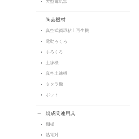
大型電気窯
陶芸機材
真空式循環粘土再生機
電動ろくろ
手ろくろ
土練機
真空土練機
タタラ機
ポット
焼成関連用具
棚板
熱電対