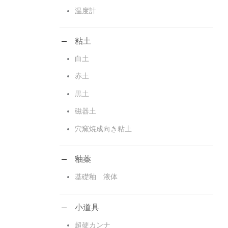
温度計
粘土
白土
赤土
黒土
磁器土
穴窯焼成向き粘土
釉薬
基礎釉 液体
小道具
超硬カンナ