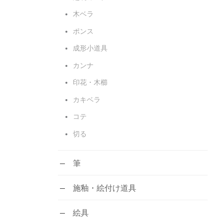
木ベラ
ポンス
成形小道具
カンナ
印花・木櫛
カキベラ
コテ
切る
筆
施釉・絵付け道具
絵具