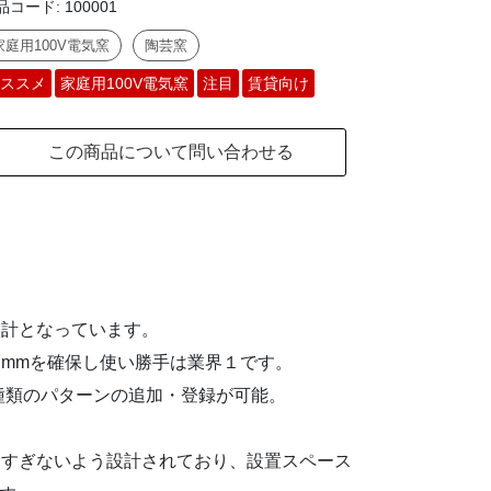
品コード:
100001
家庭用100V電気窯
陶芸窯
ススメ
家庭用100V電気窯
注目
賃貸向け
この商品について問い合わせる
設計となっています。
00Hmmを確保し使い勝手は業界１です。
0種類のパターンの追加・登録が可能。
しすぎないよう設計されており、設置スペース