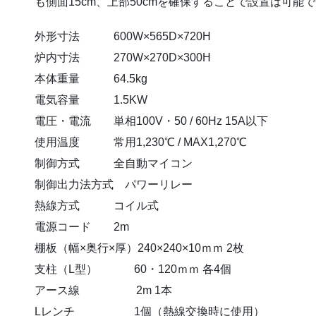
も側面15cm、上部50cmを確保することで設置は可能
外形寸法 600W×565D×720H
炉内寸法 270W×270D×300H
本体重量 64.5kg
電気容量 1.5KW
電圧・電流 単相100V・50 / 60Hz 15A以下
使用温度 常用1,230℃ / MAX1,270℃
制御方式 全自動マイコン
制御出力法方式 パワーリレー
熱線方式 コイル式
電源コード 2m
棚板（幅×奥行×厚）240×240×10ｍｍ 2枚
支柱（L型） 60・120ｍｍ 各4個
アース線 2m 1本
Lレンチ 1個（熱線交換時に使用）