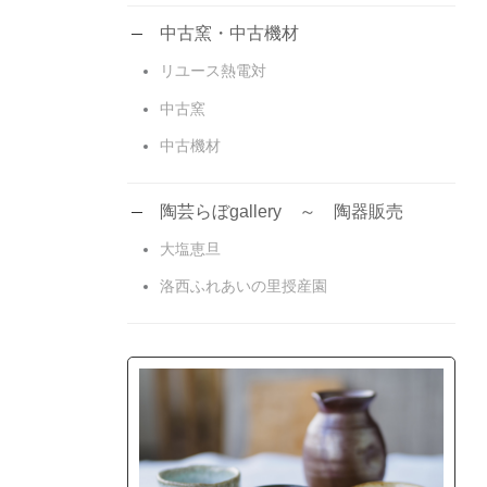
中古窯・中古機材
リユース熱電対
中古窯
中古機材
陶芸らぼgallery ～ 陶器販売
大塩恵旦
洛西ふれあいの里授産園