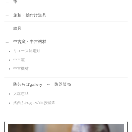
筆
施釉・絵付け道具
絵具
中古窯・中古機材
リユース熱電対
中古窯
中古機材
陶芸らぼgallery ～ 陶器販売
大塩恵旦
洛西ふれあいの里授産園