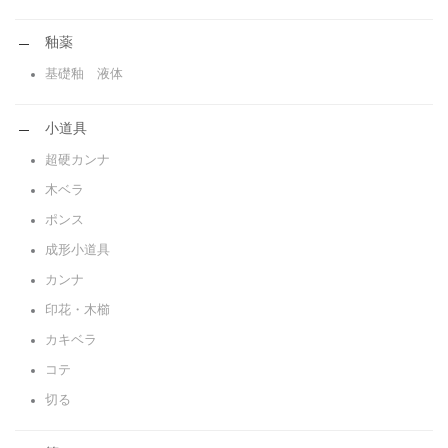
釉薬
基礎釉 液体
小道具
超硬カンナ
木ベラ
ポンス
成形小道具
カンナ
印花・木櫛
カキベラ
コテ
切る