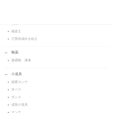
粘土
白土
赤土
黒土
磁器土
穴窯焼成向き粘土
釉薬
基礎釉 液体
小道具
超硬カンナ
木ベラ
ポンス
成形小道具
カンナ