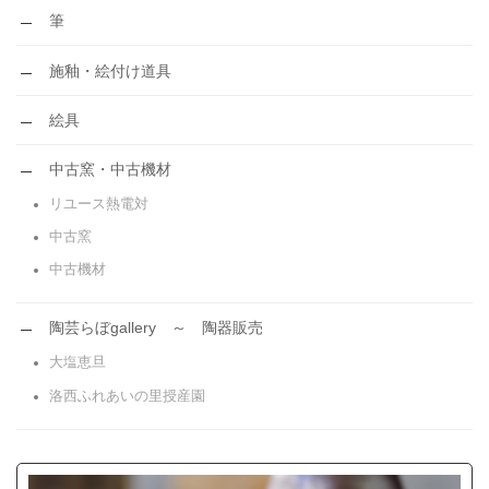
筆
施釉・絵付け道具
絵具
中古窯・中古機材
リユース熱電対
中古窯
中古機材
陶芸らぼgallery ～ 陶器販売
大塩恵旦
洛西ふれあいの里授産園