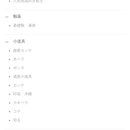
穴窯焼成向き粘土
釉薬
基礎釉 液体
小道具
超硬カンナ
木ベラ
ポンス
成形小道具
カンナ
印花・木櫛
カキベラ
コテ
切る