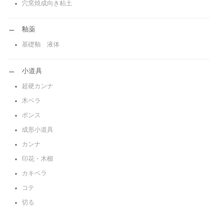
穴窯焼成向き粘土
釉薬
基礎釉 液体
小道具
超硬カンナ
木ベラ
ポンス
成形小道具
カンナ
印花・木櫛
カキベラ
コテ
切る