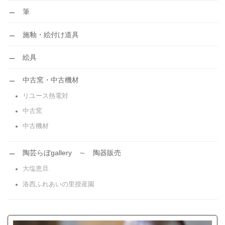
筆
施釉・絵付け道具
絵具
中古窯・中古機材
リユース熱電対
中古窯
中古機材
陶芸らぼgallery ～ 陶器販売
大塩恵旦
洛西ふれあいの里授産園